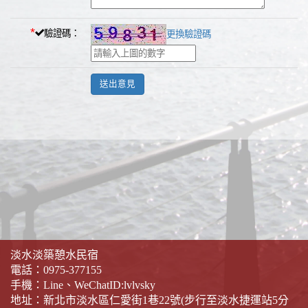
*
驗證碼：
更換驗證碼
淡水淡築憩水民宿
電話：
0975-377155
手機：
Line、WeChatID:lvlvsky
地址：新北市淡水區仁愛街1巷22號(步行至淡水捷運站5分